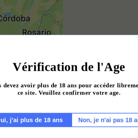
Vérification de l'Age
 devez avoir plus de 18 ans pour accéder librem
s Andes qui
ce site. Veuillez confirmer votre age.
ui, j'ai plus de 18 ans
Non, je n'ai pas 18 
unicité du Malbec argentin
uis les sommets enneigés