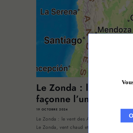
Vous
Le Zonda : le vent de
façonne l’unic...
19 OCTOBRE 2024
O
Le Zonda : le vent des Andes qui façonne l’
Le Zonda, vent chaud et sec qui souffle dep