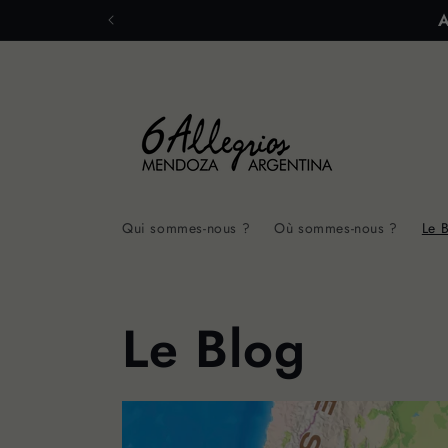
et
A
passer
au
contenu
Qui sommes-nous ?
Où sommes-nous ?
Le 
Le Blog