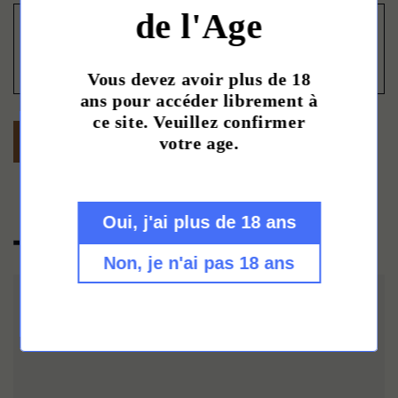
a
de l'Age
Commentaire
i
r
Vous devez avoir plus de 18
e
ans pour accéder librement à
ce site. Veuillez confirmer
d
Envoyer
votre age.
e
c
o
Oui, j'ai plus de 18 ans
Titre de la page
n
Non, je n'ai pas 18 ans
t
a
c
t